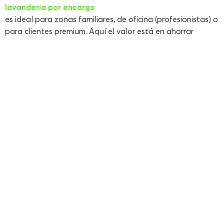
lavandería por encargo
es ideal para zonas familiares, de oficina (profesionistas) o
para clientes premium. Aquí el valor está en ahorrar
tiempo al usuario y ofrecer servicios especializados para
tipos de ropa más exigentes.
¿Cuál modelo conviene más?
La respuesta depende de tres factores.
1. Tu estilo de vida
Si buscas flexibilidad →
autoservicio
.
Si prefieres un negocio más personalizado →
por encargo
.
2. Tu mercado
Analizar las necesidades del entorno es clave para elegir
correctamente.